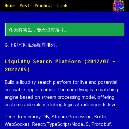
Home
Post
Product
Link
冬天有新生，春天也有落叶。
以下以时间近远顺序排列。
Liquidty Search Platform (2017/07 -
2022/05)
Build a liquidity search platform for live and potential
crossable opportunities. The underlying is a matching
engine based on stream processing model, offering
customizable rule matching logic at milliseconds level.
Tech: In-memory DB, Stream Processing, Kotlin,
WebSocket, React/TypeScript/NodeJS, Protobuf,